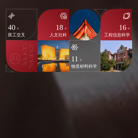
40
18
16
+
+
+
医工交叉
人文社科
工程信息科学
11
+
物质材料科学